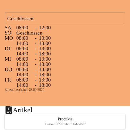
r
r
s
s
b
b
Geschlossen
e
e
r
r
SA
08:00
-
12:00
g
g
SO
Geschlossen
e
e
MO
08:00
-
13:00
r
r
14:00
-
18:00
e
e
DI
08:00
-
13:00
.
.
14:00
-
18:00
U
U
MI
08:00
-
13:00
.
.
14:00
-
18:00
DO
08:00
-
13:00
14:00
-
18:00
FR
08:00
-
13:00
14:00
-
18:00
Zuletzt bearbeitet: 23.09.2025
Artikel
Produkte
Lesezeit 1 Minute
•
6. Juli 2026