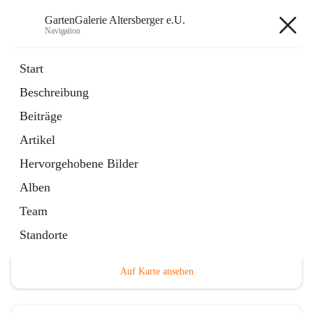
GartenGalerie Altersberger e.U.
Navigation
GartenGalerie Altersberger e.U.
Start
Beschreibung
öffnet
Homepage
Beiträge
in
Externe Webseite
neuem
Artikel
Tab
Hervorgehobene Bilder
Alben
Team
Hauptadresse
Standorte
Gewerbegebiet 4, 9814 Mühldorf, AUT
Auf Karte ansehen