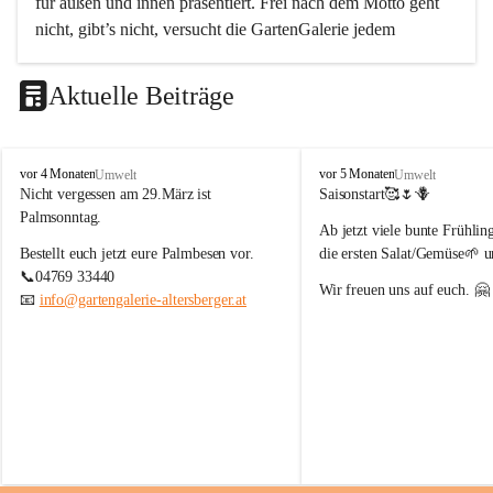
für außen und innen präsentiert. Frei nach dem Motto geht 
nicht, gibt’s nicht, versucht die GartenGalerie jedem 
Wunsch der Kunden nachzukommen und daher auch 
bestmöglich zu beraten, sodass jeder Besuch etwas Neues 
Aktuelle Beiträge
bietet und ein Erlebnis darstellt.
G
G
vor 4 Monaten
vor 5 Monaten
Umwelt
Umwelt
a
a
Nicht vergessen am 29.März ist 
Saisonstart🥰🌷🪻
r
r
Palmsonntag. 
Ab jetzt viele bunte Frühlin
t
t
e
e
Bestellt euch jetzt eure Palmbesen vor. 
die ersten Salat/Gemüse🌱 u
n
n
📞04769 33440
Wir freuen uns auf euch. 🤗
G
G
📧 
info@gartengalerie-altersberger.at
a
a
l
l
e
e
r
r
i
i
e
e
A
A
l
l
t
t
e
e