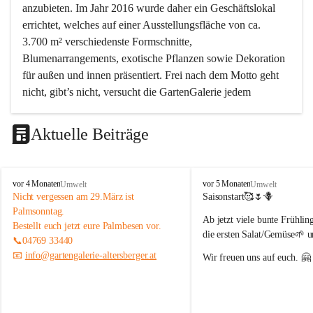
anzubieten. Im Jahr 2016 wurde daher ein Geschäftslokal 
errichtet, welches auf einer Ausstellungsfläche von ca. 
3.700 m² verschiedenste Formschnitte, 
Blumenarrangements, exotische Pflanzen sowie Dekoration 
für außen und innen präsentiert. Frei nach dem Motto geht 
nicht, gibt’s nicht, versucht die GartenGalerie jedem 
Wunsch der Kunden nachzukommen und daher auch 
bestmöglich zu beraten, sodass jeder Besuch etwas Neues 
Aktuelle Beiträge
bietet und ein Erlebnis darstellt.
G
G
vor 4 Monaten
vor 5 Monaten
Umwelt
Umwelt
a
a
Nicht vergessen am 29.März ist 
Saisonstart🥰🌷🪻
r
r
Palmsonntag. 
Ab jetzt viele bunte Frühlin
t
t
Bestellt euch jetzt eure Palmbesen vor. 
e
e
die ersten Salat/Gemüse🌱 u
📞04769 33440
n
n
📧 
info@gartengalerie-altersberger.at
Wir freuen uns auf euch. 🤗
G
G
a
a
l
l
e
e
r
r