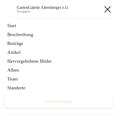
GartenGalerie Altersberger e.U.
Navigation
GartenGalerie Altersberger e.U.
Start
Beschreibung
öffnet
Homepage
Beiträge
in
Externe Webseite
neuem
Artikel
Tab
Hervorgehobene Bilder
Alben
Team
Hauptadresse
Standorte
Gewerbegebiet 4, 9814 Mühldorf, AUT
Auf Karte ansehen