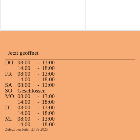
i
i
e
e
A
A
l
l
t
t
e
e
r
r
s
s
b
b
Jetzt geöffnet
e
e
r
r
DO
08:00
-
13:00
g
g
14:00
-
18:00
e
e
FR
08:00
-
13:00
r
r
14:00
-
18:00
e
e
SA
08:00
-
12:00
.
.
SO
Geschlossen
U
U
MO
08:00
-
13:00
.
.
14:00
-
18:00
DI
08:00
-
13:00
14:00
-
18:00
MI
08:00
-
13:00
14:00
-
18:00
Zuletzt bearbeitet: 23.09.2025