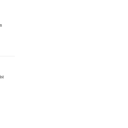
 
 
n 
 
st 