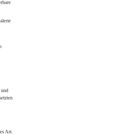
erbare 
lerie 
n 
 und 
etzten 
es Art. 