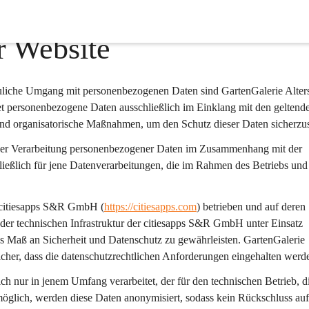
r Website
auliche Umgang mit personenbezogenen Daten sind GartenGalerie Alter
tet personenbezogene Daten ausschließlich im Einklang mit den geltend
und organisatorische Maßnahmen, um den Schutz dieser Daten sicherzus
der Verarbeitung personenbezogener Daten im Zusammenhang mit der 
ließlich
 für jene Datenverarbeitungen, die im Rahmen des Betriebs und 
r citiesapps S&R GmbH (
https://citiesapps.com
) betrieben und auf deren
 der technischen Infrastruktur der citiesapps S&R GmbH unter Einsatz 
s Maß an Sicherheit und Datenschutz zu gewährleisten. GartenGalerie 
icher, dass die datenschutzrechtlichen Anforderungen eingehalten werd
 nur in jenem Umfang verarbeitet, der für den technischen Betrieb, di
t möglich, werden diese Daten anonymisiert, sodass kein Rückschluss auf