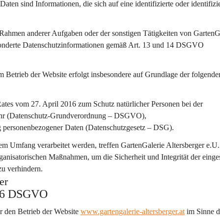
en sind Informationen, die sich auf eine identifizierte oder identifizi
 Rahmen anderer Aufgaben oder der sonstigen Tätigkeiten von GartenGa
esonderte Datenschutzinformationen gemäß Art. 13 und 14 DSGVO 
etrieb der Website erfolgt insbesondere auf Grundlage der folgende
tes vom 27. April 2016 zum Schutz natürlicher Personen bei der 
kehr (Datenschutz-Grundverordnung – DSGVO),
ng personenbezogener Daten (Datenschutzgesetz – DSG).
 Umfang verarbeitet werden, treffen GartenGalerie Altersberger e.U.
anisatorischen Maßnahmen, um die Sicherheit und Integrität der einges
zu verhindern.
er
 26 DSGVO
ür den Betrieb der Website 
www.gartengalerie-altersberger.at
 im Sinne d