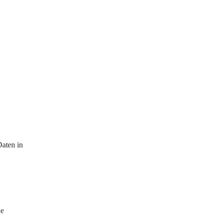
aten in 
e 