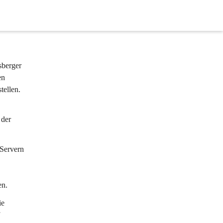
Auf dieser Seite
sberger 
en 
tellen.
der 
 Servern 
en.
e 
 