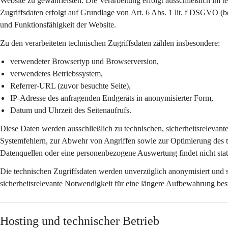
Website zu gewährleisten. Die Verarbeitung erfolgt 
ausschließlich im 
Zugriffsdaten erfolgt auf Grundlage von 
Art. 6 Abs. 1 lit. f DSGVO
 (b
und Funktionsfähigkeit der Website.
Zu den verarbeiteten technischen Zugriffsdaten zählen insbesondere:
verwendeter Browsertyp und Browserversion,
verwendetes Betriebssystem,
Referrer-URL (zuvor besuchte Seite),
IP-Adresse des anfragenden Endgeräts in 
anonymisierter Form
,
Datum und Uhrzeit des Seitenaufrufs.
Diese Daten werden ausschließlich zu 
technischen, sicherheitsrelevan
Systemfehlern, zur Abwehr von Angriffen sowie zur Optimierung des 
Datenquellen oder eine personenbezogene Auswertung findet nicht stat
Die technischen Zugriffsdaten werden 
unverzüglich anonymisiert
 und 
sicherheitsrelevante Notwendigkeit für eine längere Aufbewahrung bes
Hosting und technischer Betrieb